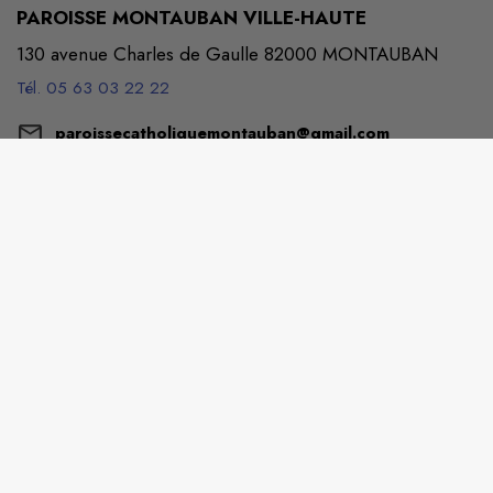
PAROISSE MONTAUBAN VILLE-HAUTE
130 avenue Charles de Gaulle 82000 MONTAUBAN
Tél. 05 63 03 22 22
paroissecatholiquemontauban@gmail.com
M'Y RENDRE
web.app-ecclesia.com/montauban-ville-haute
DIOCÈSE DE MONTAUBAN
2 Fbg du Moustier