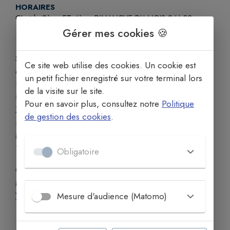
HORAIRES
C'est le 2ème ET 4ème DIMANCHE DU MOIS 9 H 30.
Gérer mes cookies 🍪
Saint-Martial
est l’église du quartier Saint-Martial, à
Ce site web utilise des cookies. Un cookie est
cheval sur les communes de Montauban et Léojac.
un petit fichier enregistré sur votre terminal lors
Une église y était mentionnée dès le Xe siècle : elle
de la visite sur le site.
fut donnée à l’abbaye de Montauriol au début du
Pour en savoir plus, consultez notre
Politique
XIIIe siècle. Ruinée en août 1567, elle fut pauvrement
de gestion des cookies
.
rebâtie au XVIIe siècle.
Messe le deuxième dimanche de chaque mois à
10h.
Obligatoire
Ce clocher fait partie de l'ensemble paroissial de
Montauban ville haute.
Voir sur la carte
Mesure d'audience (Matomo)