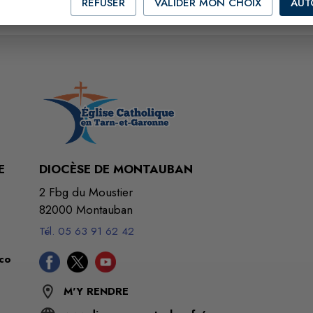
REFUSER
VALIDER MON CHOIX
AUT
E
DIOCÈSE DE MONTAUBAN
2 Fbg du Moustier
82000 Montauban
Tél. 05 63 91 62 42
co
M'Y RENDRE