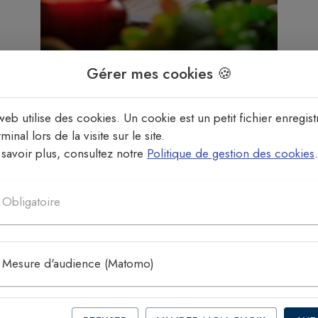
Gérer mes cookies 🍪
1
/
1
web utilise des cookies. Un cookie est un petit fichier enregist
minal lors de la visite sur le site.
savoir plus, consultez notre
Politique de gestion des cookies
.
Retrouvez toutes les horaires des messes ci-dessous
Messe du lundi 1er juin au dimanche 28 juin 2026
Obligatoire
Messe du lundi 29 juin au dimanche 6 septembre 2026
Mesure d'audience (Matomo)