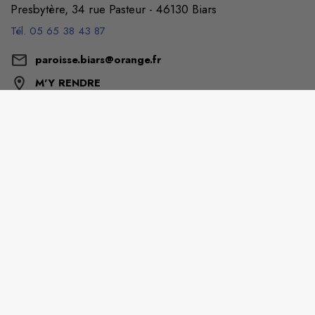
Presbytère, 34 rue Pasteur - 46130 Biars
Tél. 05 65 38 43 87
paroisse.biars@orange.fr
M'Y RENDRE
DIOCÈSE DE CAHORS
134 Rue Frédéric Suisse
46000 Cahors
Tél. 05 65 35 97 07