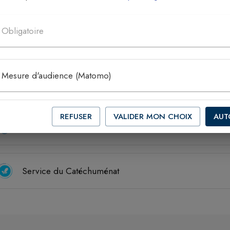
Obligatoire
Rencontre de jeunes mariés
Mesure d'audience (Matomo)
Secours catholique
REFUSER
VALIDER MON CHOIX
AUT
Service des pèlerinages du diocèse
Service du Catéchuménat