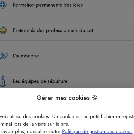
Formation permanente des laïcs
Fraternités des professionnels du Lot
L'aumônerie
Les équipes de sépulture
Gérer mes cookies 🍪
Pastorale des jeunes et vocations
web utilise des cookies. Un cookie est un petit fichier enregist
minal lors de la visite sur le site.
savoir plus, consultez notre
Politique de gestion des cookies
.
Rencontre biblique