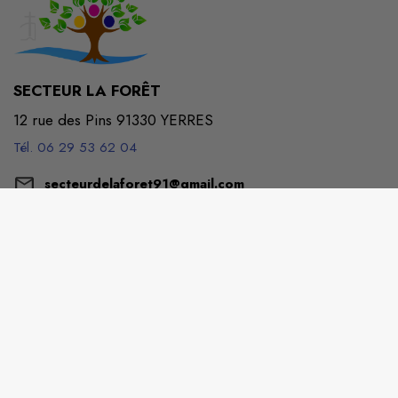
SECTEUR LA FORÊT
12 rue des Pins 91330 YERRES
Tél. 06 29 53 62 04
secteurdelaforet91@gmail.com
M'Y RENDRE
paroissescrosnemontgeronyerres.fr/