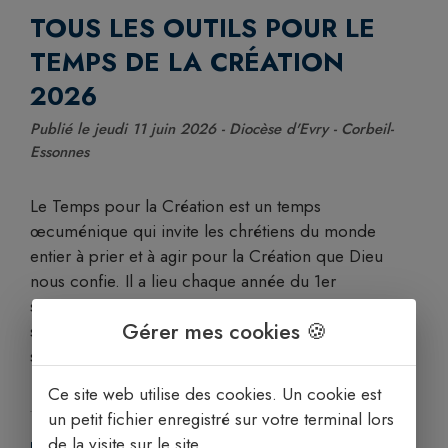
TOUS LES OUTILS POUR LE
TEMPS DE LA CRÉATION
2026
Publié le jeudi 11 juin 2026 - Diocèse d'Evry - Corbeil-
Essonnes
Le Temps pour la Création est un temps
œcuménique qui invite les chrétiens du monde
entier à prier et à agir pour la Création que Dieu
nous confie. Il a lieu chaque année du 1er
septembre, Journée mondiale de prière pour la
Gérer mes cookies 🍪
sauvegarde de la Création, au 4 octobre, fête de
saint François d’Assise. Face […]
Ce site web utilise des cookies. Un cookie est
un petit fichier enregistré sur votre terminal lors
de la visite sur le site.
PLUS D'INFORMATIONS