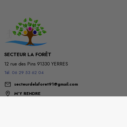
SECTEUR LA FORÊT
12 rue des Pins 91330 YERRES
Tél. 06 29 53 62 04
secteurdelaforet91@gmail.com
M'Y RENDRE
paroissescrosnemontgeronyerres.fr/