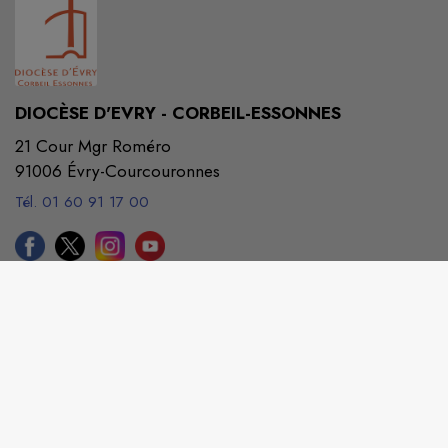
DIOCÈSE D'EVRY - CORBEIL-ESSONNES
21 Cour Mgr Roméro
91006 Évry-Courcouronnes
Tél. 01 60 91 17 00
diocese@eveche-evry.com
M'Y RENDRE
evry.catholique.fr/
Site réalisé par
Ecclesia
SAS
|
Mentions légales
|
CGU
|
Politique de confidentialité
| 🍪
Gérer mes cookies