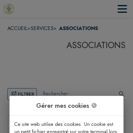
Contenu
Menu
Recherche
Pied de page
ACCUEIL
>
SERVICES
>
ASSOCIATIONS
ASSOCIATIONS
Rechercher
FILTRER
Gérer mes cookies 🍪
1 associations trouvées.
Espérance
Ce site web utilise des cookies. Un cookie est
un petit fichier enregistré sur votre terminal lors