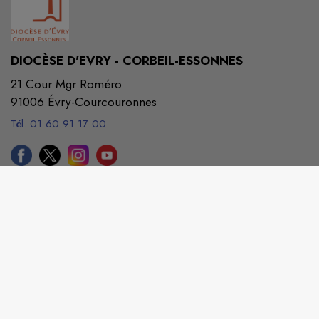
DIOCÈSE D'EVRY - CORBEIL-ESSONNES
21 Cour Mgr Roméro
91006 Évry-Courcouronnes
Tél. 01 60 91 17 00
diocese@eveche-evry.com
M'Y RENDRE
evry.catholique.fr/
Site réalisé par
Ecclesia
SAS
|
Mentions légales
|
CGU
|
Politique de confidentialité
| 🍪
Gérer mes cookies
|
Rechercher
|
Plan du site
| Copyright 2026