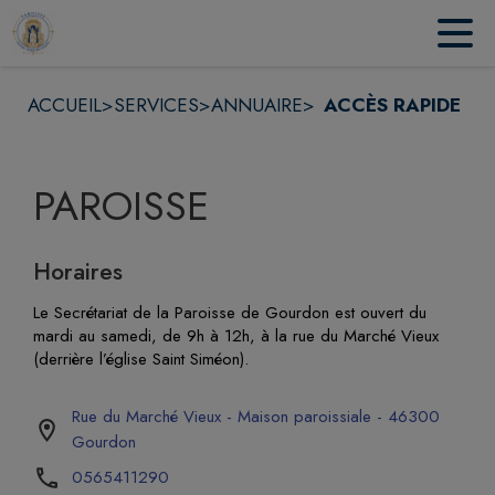
Contenu
Menu
Recherche
Pied de page
ACCUEIL
>
SERVICES
>
ANNUAIRE
>
ACCÈS RAPIDE
PAROISSE
Horaires
Le Secrétariat de la Paroisse de Gourdon est ouvert du
mardi au samedi, de 9h à 12h, à la rue du Marché Vieux
(derrière l’église Saint Siméon).
Rue du Marché Vieux - Maison paroissiale - 46300
Gourdon
0565411290