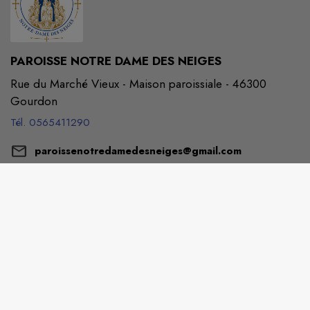
PAROISSE NOTRE DAME DES NEIGES
Rue du Marché Vieux - Maison paroissiale - 46300
Gourdon
Tél. 0565411290
paroissenotredamedesneiges@gmail.com
M'Y RENDRE
www.paroissedegourdon.fr/