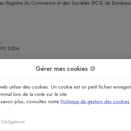
 au Registre du Commerce et des Sociétés (RCS) de Bordeau
,
RPE DIEM
Gérer mes cookies 🍪
p-ecclesia.com/paroisse-labastide-m
web utilise des cookies. Un cookie est un petit fichier enregist
es éléments techniques qui le composent (éléments graphiques
minal lors de la visite sur le site.
ia
SAS.
savoir plus, consultez notre
Politique de gestion des cookies
.
hies, documents, ainsi que toutes œuvres intégrées dans le 
ayant autorisé la
Paroisse
à les utiliser.
Obligatoire
t des œuvres de l'esprit protégées par les articles L.111
tie du Site, notamment par extraction, téléchargement, reprod