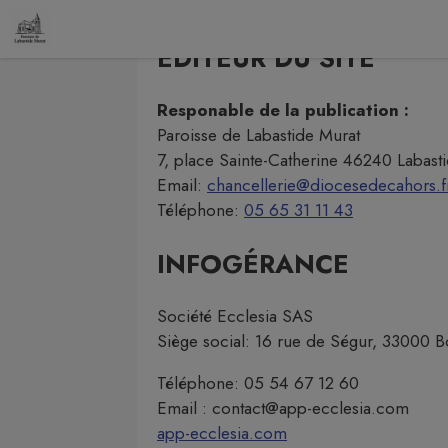
Contenu
Menu
Recherche
Pied de page
ÉDITEUR DU SITE
Responable de la publication :
Paroisse de Labastide Murat
7, place Sainte-Catherine 46240 Labast
Email:
chancellerie@diocesedecahors.f
Téléphone:
05 65 31 11 43
INFOGÉRANCE
Société
Ecclesia
SAS
Siège social: 16 rue de Ségur, 33000 
Téléphone: 05 54 67 12 60
Email :
contact@app-ecclesia.com
app-ecclesia.com