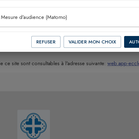
ge personnel et privé dans un but non commercial de l'internau
 aux sanctions prévues tant par le Code de la propriété i
Mesure d'audience (Matomo)
s L.335-3 et suivants), de droit des marques (articles L.716
, articles 1382 et suivants).
REFUSER
VALIDER MON CHOIX
AUT
Utilisation (CGU)
e ce site sont consultables à l'adresse suivante:
web.app-eccle