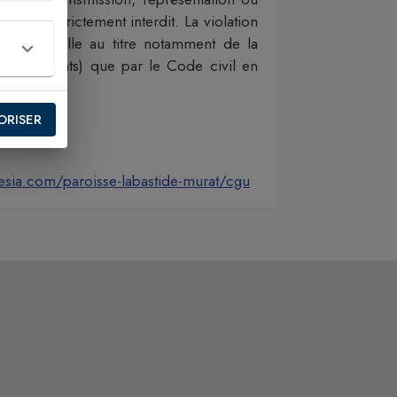
te est strictement interdit. La violation
ntellectuelle au titre notamment de la
-9 et suivants) que par le Code civil en
ORISER
sia.com/paroisse-labastide-murat/cgu