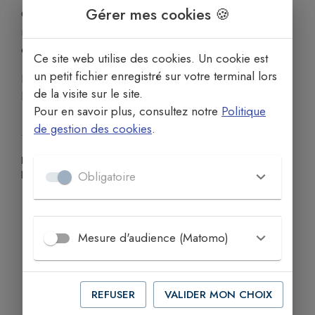
Gérer mes cookies 🍪
Ce sont des icônes, des enluminures et des
reliquaires créés par Serge Barlan, maître
enlumineur à Luzech.
Ce site web utilise des cookies. Un cookie est
un petit fichier enregistré sur votre terminal lors
Le vernissage aura lieu le mercredi 15 juillet à 11h à
de la visite sur le site.
la chapelle.
Pour en savoir plus, consultez notre
Politique
de gestion des cookies
.
PLUS D'INFORMATIONS
https://cahors.catholique.fr/eglise-pratique/doyennes-et-paroisses/doyenne-du-causse-central/paroisse-saint-jean-gabriel-perboyre/article/exposition-d-art-sacre-a-la
Obligatoire
Mesure d'audience (Matomo)
REFUSER
VALIDER MON CHOIX