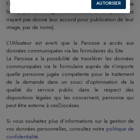
AUTORISER
l’image des personnes (pas de plaque minéralogique
lisible, pas de visages reconnaissables de personnes
n’ayant pas donné leur accord pour publication de leur
image, pas de noms).
L’Utilisateur est averti que la
Paroisse
a accès aux
données communiquées via les formulaires du Site.
La
Paroisse
a la possibilité de transférer les données
communiquées via le formulaire auprès de n’importe
quelle personne jugée compétente pour le traitement
de la demande dans un souci d’optimisation de la
qualité du service public dans le respect des
dispositions légales qui les concernent, personne qui
peut être externe à ces
Diocèses
.
Si vous souhaitez plus d'informations sur la gestion de
vos données personnelles, consultez notre
politique de
confidentialité
.