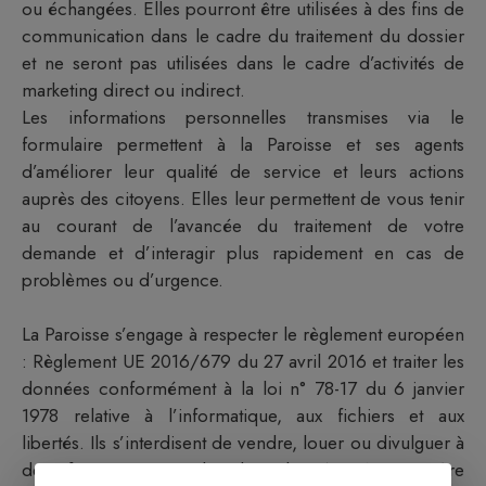
ou échangées. Elles pourront être utilisées à des fins de
communication dans le cadre du traitement du dossier
et ne seront pas utilisées dans le cadre d’activités de
marketing direct ou indirect.
Les informations personnelles transmises via le
formulaire permettent à la
Paroisse
et ses agents
d’améliorer leur qualité de service et leurs actions
auprès des citoyens. Elles leur permettent de vous tenir
au courant de l’avancée du traitement de votre
demande et d’interagir plus rapidement en cas de
problèmes ou d’urgence.
La
Paroisse
s’engage à respecter le règlement européen
: Règlement UE 2016/679 du 27 avril 2016 et traiter les
données conformément à la loi n° 78-17 du 6 janvier
1978 relative à l’informatique, aux fichiers et aux
libertés. Ils s’interdisent de vendre, louer ou divulguer à
des fins commerciales les données à caractère