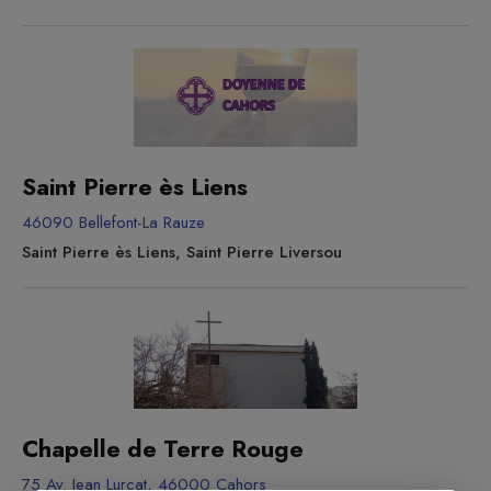
église qui avait dû être détruite. De nombreuses pétitions
signalaient sa vétusté, son insalubrité et surtout le danger
de voir s’écrouler le clocher sur les habitations voisines.
Sans compter qu’à l’époque elle était jugée trop petite car
elle ne pouvait accueillir que 260...
Saint Pierre ès Liens
46090 Bellefont-La Rauze
Saint Pierre ès Liens, Saint Pierre Liversou
Chapelle de Terre Rouge
75 Av. Jean Lurçat, 46000 Cahors