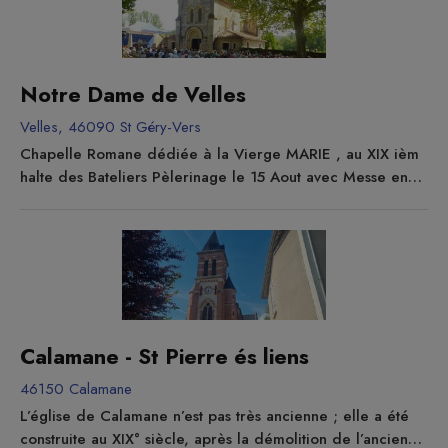
été en grande partie reconstruite au XVIII° et des baies
plus larges y ont été percées afin d’améliorer l’éclairage....
Notre Dame de Velles
Velles, 46090 St Géry-Vers
Chapelle Romane dédiée à la Vierge MARIE , au XIX ièm
halte des Bateliers Pèlerinage le 15 Aout avec Messe en
plein air. Visitable pendant les journées du patrimoine ou
sur demande pour des groupes
Calamane - St Pierre és liens
46150 Calamane
L’église de Calamane n’est pas très ancienne ; elle a été
construite au XIX° siècle, après la démolition de l’ancienne