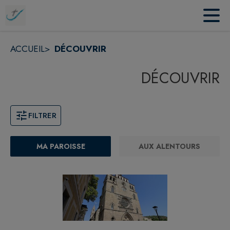
Contenu
Menu
Recherche
Pied de page
ACCUEIL
>
DÉCOUVRIR
DÉCOUVRIR
FILTRER
MA PAROISSE
AUX ALENTOURS
Page 1. 10 points d'intérêts sur 47 affichés sur cette page.