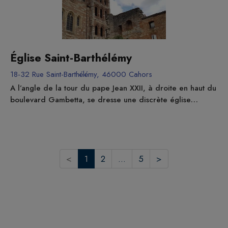
Liversou. Deux églises toutes simples. Elles ne paient pas
de mine. Et pourtant, elles cachent des trésors : des
fresques du XIIIe siècle (dans les deux églises les mêmes...
Église Saint-Barthélémy
18-32 Rue Saint-Barthélémy, 46000 Cahors
A l’angle de la tour du pape Jean XXII, à droite en haut du
boulevard Gambetta, se dresse une discrète église
paroissiale, St Barthélémy. On ne la découvre que peu à
peu car elle se cache entre la rue de la barre par
laquelle on quittait Cahors, et la falaise qui domine la
boucle du Lot. De l’extérieur, elle paraît ordinaire, mais la
découverte de son élégant clocher toulousain gothique
<
1
2
...
5
>
donne...