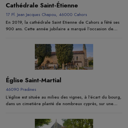
Cathédrale Saint-Étienne
17 Pl. Jean Jacques Chapou, 46000 Cahors
En 2019, la cathédrale Saint Etienne de Cahors a fêté ses
900 ans. Cette année jubilaire a marqué l’occasion de
rendre à nouveau visible la Sainte Coiffe, relique insigne
vénérée depuis des siècles comme le suaire qui a entouré
la tête de Jésus au tombeau et vu par Pierre et Jean le
matin de Pâques. La cathédrale est un monument très
visité notamment dans la période estivale et accueille
des...
Église Saint-Martial
46090 Pradines
L’église est située au milieu des vignes, à l’écart du bourg,
dans un cimetière planté de nombreux cyprès, sur une
petite butte dominant le Lot. C’est une église romane
d’architecture modeste, organisée pour la défense
(présence de meurtrières). Construite au XII° siècle, elle a