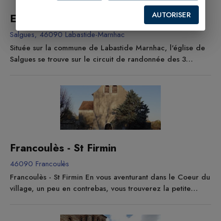
AUTORISER
Eglise de Salgues
Salgues, 46090 Labastide-Marnhac
Située sur la commune de Labastide Marnhac, l'église de
Salgues se trouve sur le circuit de randonnée des 3
églises, Labastide Marnhac, Saint Rémy et Salgues.
L'édifice roman remonte au Xll ème siècle, mais a subi
d'importants remaniements aux XVlll ème et XIX ème
siècles. Les c hapelles latérales ont été ajoutées en 1835-
47 et la voûte date de 1850. Ancienne paroisse dans la
juridiction de...
Francoulès - St Firmin
46090 Francoulès
Francoulès - St Firmin En vous aventurant dans le Coeur du
village, un peu en contrebas, vous trouverez la petite
église Saint Firmin. Mais si vous poursuivez la route qui
serpente dans le vallon, vous arriverez à Saint Pierre