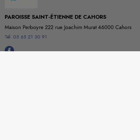
PAROISSE SAINT-ÉTIENNE DE CAHORS
Maison Perboyre 222 rue Joachim Murat 46000 Cahors
Tél. 05 65 21 30 91
secretariat@paroissedecahors.fr
M'Y RENDRE
www.paroissedecahors.fr/