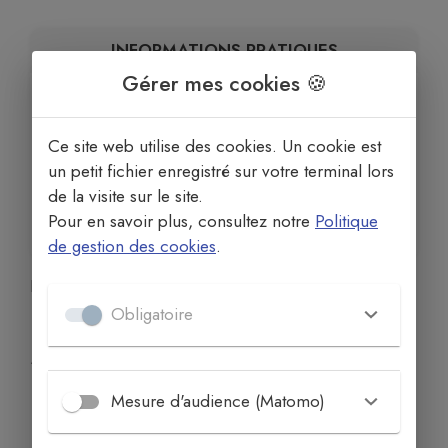
INFORMATIONS PRATIQUES
Gérer mes cookies 🍪
LIEU
Rte des Carrières, 24650 Chancelade
Ce site web utilise des cookies. Un cookie est
DATES
un petit fichier enregistré sur votre terminal lors
Du mar. 8 sept. au jeu. 10 sept.
de la visite sur le site.
HORAIRES
Pour en savoir plus, consultez notre
Politique
À 19h00
de gestion des cookies
.
Pour le service du diocèse et de ses projets
Obligatoire
Publié par Communication
Mesure d'audience (Matomo)