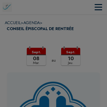
Contenu
Menu
Recherche
Pied de page
ACCUEIL
>
AGENDA
>
CONSEIL ÉPISCOPAL DE RENTRÉE
Sept.
Sept.
08
10
au
Mar.
Jeu.