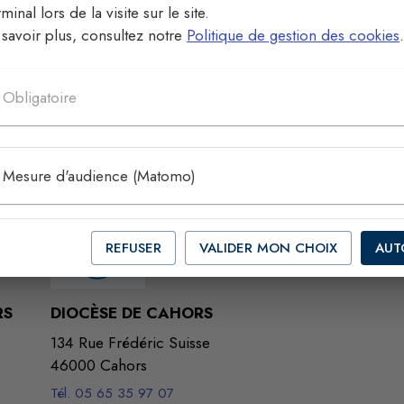
minal lors de la visite sur le site.
savoir plus, consultez notre
Politique de gestion des cookies
.
e trouvé.
Obligatoire
Mesure d'audience (Matomo)
REFUSER
VALIDER MON CHOIX
AUT
RS
DIOCÈSE DE CAHORS
134 Rue Frédéric Suisse
46000 Cahors
Tél. 05 65 35 97 07