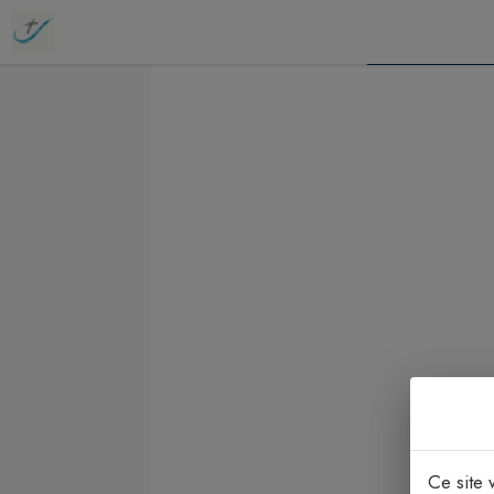
Contenu
Menu
Recherche
Pied de page
MA PAROI
FIL
Ce site 