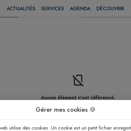
ACTUALITÉS
SERVICES
AGENDA
DÉCOUVRIR
Rechercher
SSE
AUX ALENTOURS
TRE ACTIF
Aucun élément n'est référencé.
Gérer mes cookies 🍪
web utilise des cookies. Un cookie est un petit fichier enregist