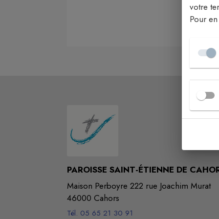
votre ter
Pour en 
Aucun commerc
PAROISSE SAINT-ÉTIENNE DE CAHO
Maison Perboyre 222 rue Joachim Murat
46000 Cahors
Tél. 05 65 21 30 91