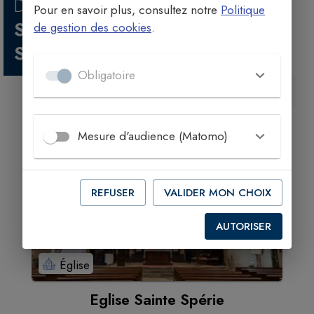
DÉCOUVRIR
PAROISSE DE
Pour en savoir plus, consultez notre
Politique
SAINT-CÉRÉ ET
de gestion des cookies
.
SOUSCEYRAC
Obligatoire
TOUS LES LIEUX CHRÉTIENS
Mesure d'audience (Matomo)
REFUSER
VALIDER MON CHOIX
AUTORISER
Église
Eglise Sainte Spérie