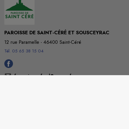
PAROISSE DE SAINT-CÉRÉ ET SOUSCEYRAC
12 rue Paramelle - 46400 Saint-Céré
Tél. 05 65 38 15 04
francois_gerfaud@orange.fr
M'Y RENDRE